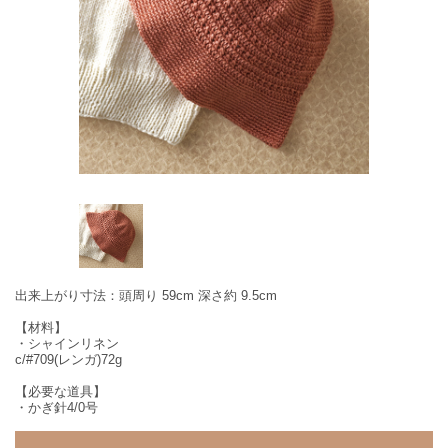
出来上がり寸法：頭周り 59cm 深さ約 9.5cm
【材料】
・シャインリネン
c/#709(レンガ)72g
【必要な道具】
・かぎ針4/0号