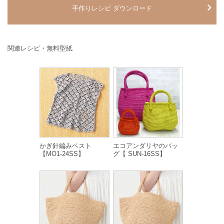
手作りレシピ ダウンロード
関連レシピ・無料型紙
かぎ針編みベスト
エコアンダリヤのバッ
【MO1-24SS】
グ【 SUN-16SS】