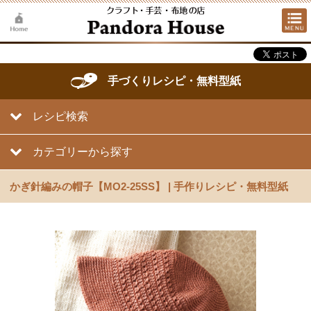
手づくりレシピ・無料型紙
レシピ検索
カテゴリーから探す
かぎ針編みの帽子【MO2-25SS】 | 手作りレシピ・無料型紙