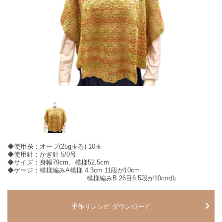
◆使用糸：オーブ(25g玉巻) 10玉
◆使用針：かぎ針 5/0号
◆サイズ：身幅79cm、模様52.5cm
◆ゲージ：模様編みA模様 4.3cm 11段が10cm
模様編みB 26目6.5段が10cm角
手作りレシピ ダウンロード