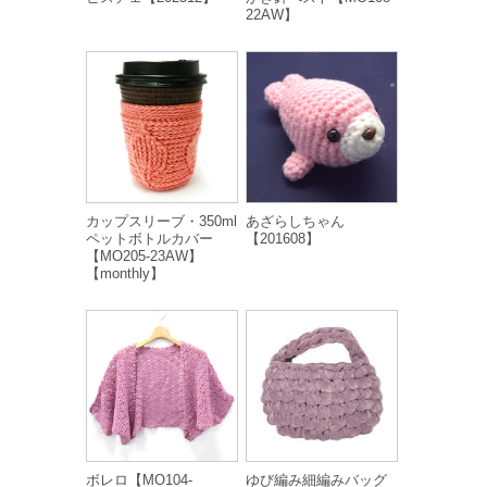
22AW】
カップスリーブ・350ml
あざらしちゃん
ペットボトルカバー
【201608】
【MO205-23AW】
【monthly】
ボレロ【MO104-
ゆび編み細編みバッグ