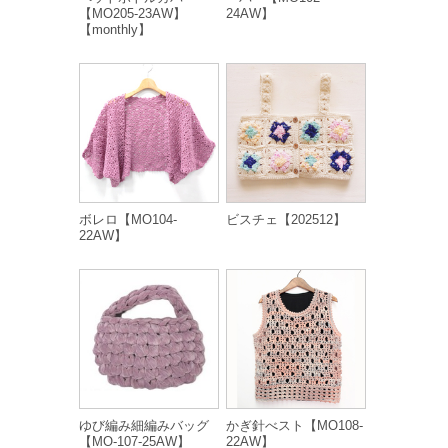
【MO205-23AW】
24AW】
【monthly】
ボレロ【MO104-
ビスチェ【202512】
22AW】
ゆび編み細編みバッグ
かぎ針べスト【MO108-
【MO-107-25AW】
22AW】