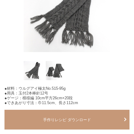
●材料：ウルグアイ極太No.515-95g
●用具：玉付2本棒針12号
●ゲージ：模様編 10cm平方26cm×20段
●できあがり寸法：巾11.5cm、長さ112cm
手作りレシピ ダウンロード