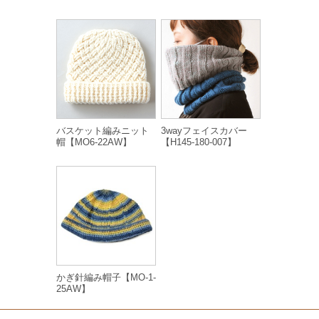
バスケット編みニット
3wayフェイスカバー
帽【MO6-22AW】
【H145-180-007】
かぎ針編み帽子【MO-1-
25AW】