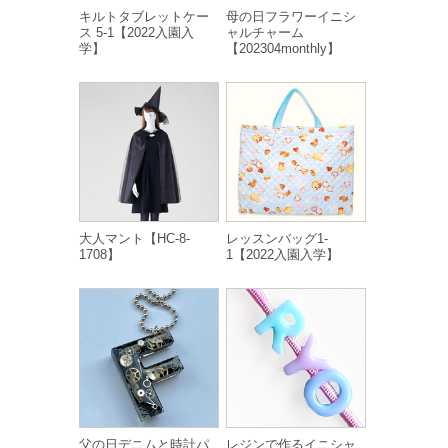
キルトタブレットケー
母の日フラワーイニシ
ス 5-1【2022入園入
ャルチャーム
学】
【202304monthly】
大人マント【HC-8-
レッスンバッグ1-
1708】
1【2022入園入学】
父の日デニムと時計パ
レジンで作るイニシャ