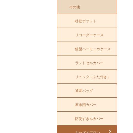
その他
移動ポケット
リコーダーケース
鍵盤ハーモニカケース
ランドセルカバー
リュック（ふた付き）
通園バッグ
座布団カバー
防災ずきんカバー
キッズエプロン