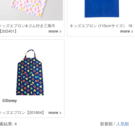
キッズエプロン&ゴム付き三角巾
キッズエプロン (110cmサイズ） 16
【202401】
more >
more >
キッズエプロン【201804】
more >
索結果: 4
新着順 /
人気順