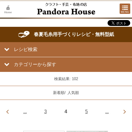
春夏毛糸用手づくりレシピ・無料型紙
レシピ検索
カテゴリーから探す
検索結果: 102
新着順
/
人気順
...
3
4
5
...