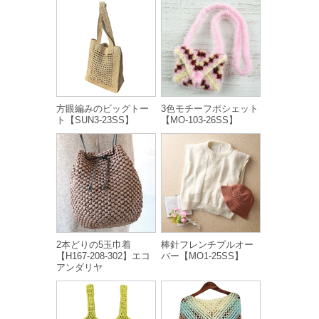
方眼編みのビッグトー
3色モチーフポシェット
ト【SUN3-23SS】
【MO-103-26SS】
2本どりの5玉巾着
棒針フレンチプルオー
【H167-208-302】エコ
バー【MO1-25SS】
アンダリヤ