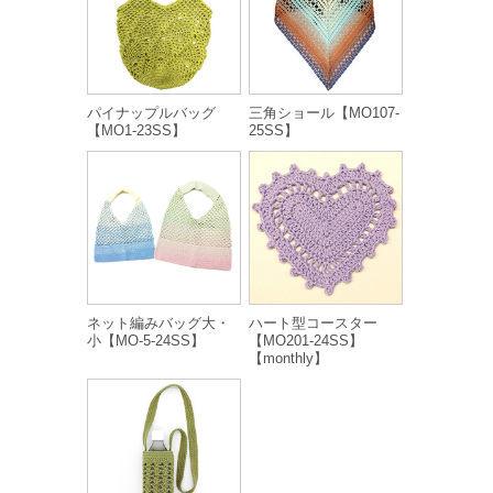
パイナップルバッグ
三角ショール【MO107-
【MO1-23SS】
25SS】
ネット編みバッグ大・
ハート型コースター
小【MO-5-24SS】
【MO201-24SS】
【monthly】