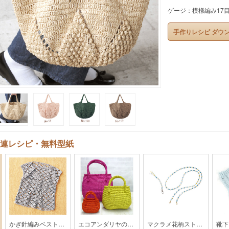
ゲージ：模様編み17目
手作りレシピ ダウ
連レシピ・無料型紙
かぎ針編みベスト【MO1-24SS】
エコアンダリヤのバッグ【 SUN-16SS】
マクラメ花柄ストラップ【MO-104-25SS】
靴下