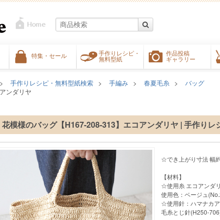
手作りレシピ・
作品投稿
特集・セール
無料型紙
ギャラリー
手作りレシピ・無料型紙検索
手編み
春夏毛糸
バッグ
エコアンダリヤ
花模様のバッグ【H167-208-313】エコアンダリヤ | 手作り
☆でき上がり寸法 幅約
【材料】
☆使用糸 エコアンダリヤ
使用色：ベージュ(No.2
☆使用針：ハマナカア
毛糸とじ針(H250-706