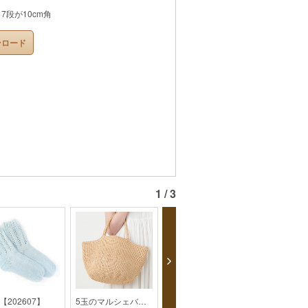
7段が10cm角
ンロード
1 / 3
【202607】
5玉のマルシェバッグ【2019SS】