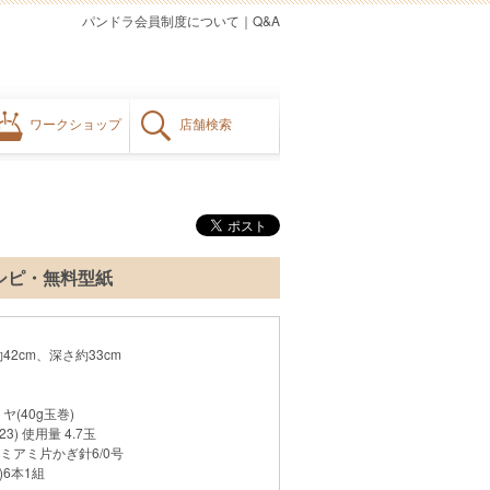
パンドラ会員制度について
｜
Q&A
ワークショップ
店舗検索
レシピ・無料型紙
42cm、深さ約33cm
(40g玉巻)
3) 使用量 4.7玉
ミアミ片かぎ針6/0号
)6本1組