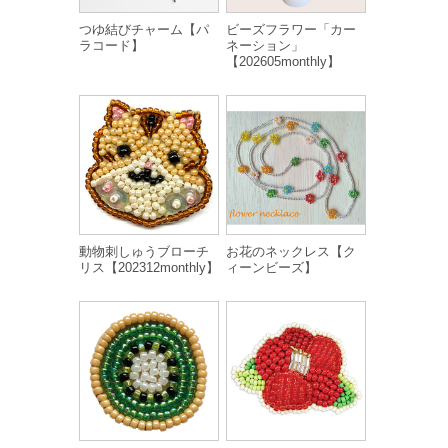
つゆ結びチャーム【パ
ビーズフラワー「カー
ラコード】
ネーション」
【202605monthly】
動物刺しゅうブローチ
お花のネックレス【ク
リス【202312monthly】
ィーンビーズ】