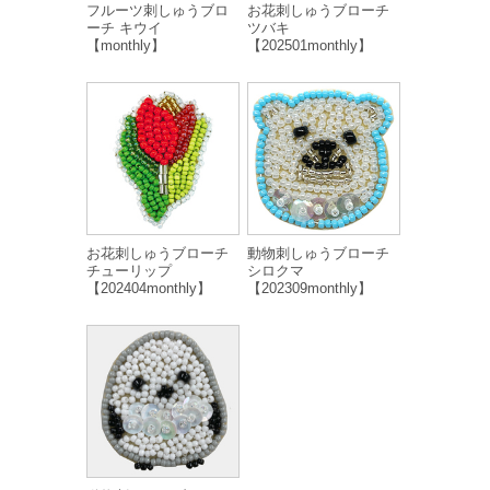
フルーツ刺しゅうブロ
お花刺しゅうブローチ
ーチ キウイ
ツバキ
【monthly】
【202501monthly】
お花刺しゅうブローチ
動物刺しゅうブローチ
チューリップ
シロクマ
【202404monthly】
【202309monthly】