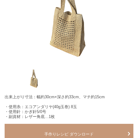
出来上がり寸法：幅約30cm×深さ約33cm、マチ約15cm
・使用糸：エコアンダリヤ(40g玉巻) 8玉
・使用針：かぎ針5/0号
・副資材：レザー角底…1枚
手作りレシピ ダウンロード