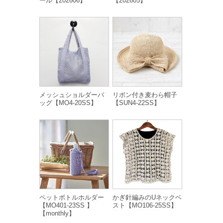
ール【202606】
【202605】
メッシュショルダーバ
リボン付き麦わら帽子
ッグ【MO4-20SS】
【SUN4-22SS】
ペットボトルホルダー
かぎ針編みのUネックベ
【MO401-23SS 】
スト【MO106-25SS】
【monthly】