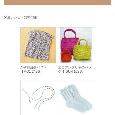
関連レシピ・無料型紙
かぎ針編みベスト
エコアンダリヤのバッ
【MO1-24SS】
グ【 SUN-16SS】