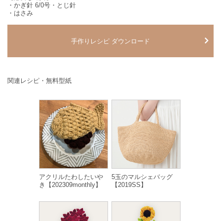
・かぎ針 6/0号・とじ針
・はさみ
手作りレシピ ダウンロード
関連レシピ・無料型紙
アクリルたわしたいや
5玉のマルシェバッグ
き【202309monthly】
【2019SS】