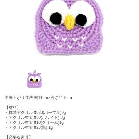
出来上がり寸法 幅11cm×高さ11.5cm
【材料】
・抗菌アクリル #523(パープル)9g
・アクリル並太 #30(ホワイト) 3g
・アクリル並太 #10(クリーム)1g
・アクリル並太 #28(黒) 1g
【必要な道具】