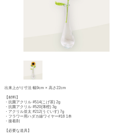
出来上がり寸法 幅9cm × 高さ22cm
【材料】
・抗菌アクリル #514(こげ茶) 2g
・抗菌アクリル #520(薄橙) 3g
・アクリル並太 #212(うぐいす) 7g
・フラワー用ハダカ線ワイヤー#18 1本
・接着剤
【必要な道具】