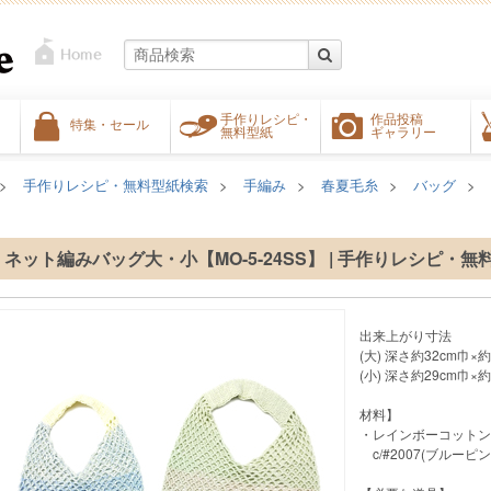
手作りレシピ・
作品投稿
特集・セール
無料型紙
ギャラリー
手作りレシピ・無料型紙検索
手編み
春夏毛糸
バッグ
ネット編みバッグ大・小【MO-5-24SS】 | 手作りレシピ・無
出来上がり寸法
(大) 深さ約32cm巾×約
(小) 深さ約29cm巾×約
材料】
・レインボーコットン
c/#2007(ブルーピン