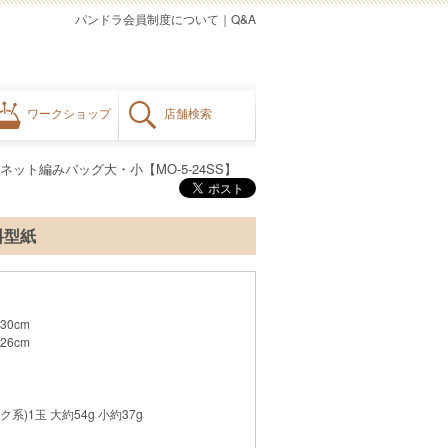
パンドラ会員制度について
｜
Q&A
ワークショップ
店舗検索
ネット編みバッグ大・小【MO-5-24SS】
料型紙
30cm
26cm
ク系)1玉 大約54g 小約37g