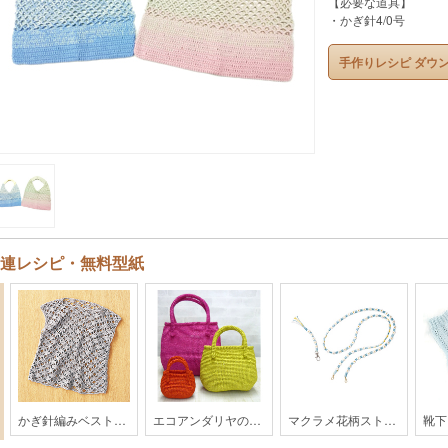
【必要な道具】
・かぎ針4/0号
手作りレシピ ダウ
連レシピ・無料型紙
かぎ針編みベスト【MO1-24SS】
エコアンダリヤのバッグ【 SUN-16SS】
マクラメ花柄ストラップ【MO-104-25SS】
靴下