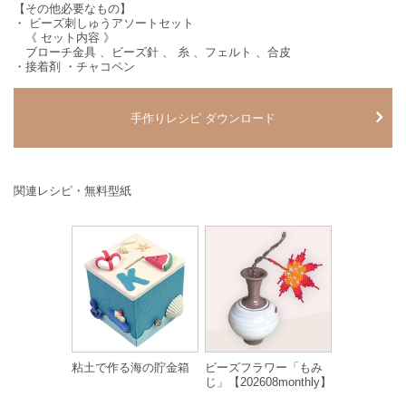
【その他必要なもの】
・ ビーズ刺しゅうアソートセット
《 セット内容 》
ブローチ金具 、ビーズ針 、 糸 、フェルト 、合皮
・接着剤 ・チャコペン
手作りレシピ ダウンロード
関連レシピ・無料型紙
粘土で作る海の貯金箱
ビーズフラワー「もみ
じ」【202608monthly】