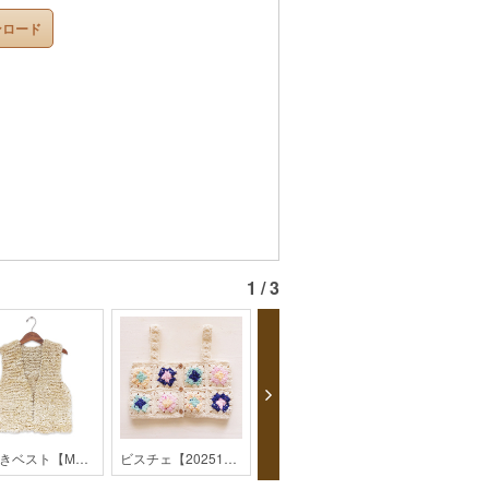
ンロード
1 / 3
前開きベスト【MO1-24AW】
ビスチェ【202512】