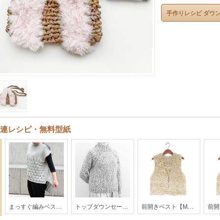
手作りレシピ ダウ
連レシピ・無料型紙
まっすぐ編みベスト【MO1-20AW】
トップダウンセーター【YO4-20AW】
前開きベスト【MO1-24AW】