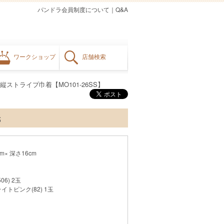
パンドラ会員制度について
｜
Q&A
ワークショップ
店舗検索
縦ストライプ巾着【MO101-26SS】
紙
× 深さ16cm
6) 2玉
トピンク(82) 1玉