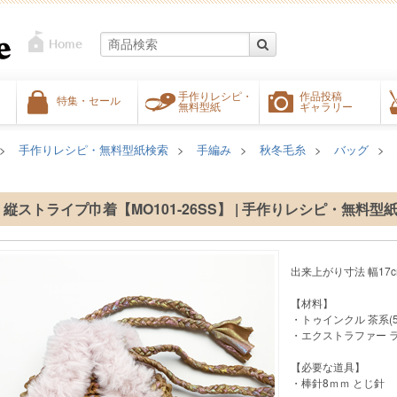
手作りレシピ・
作品投稿
特集・セール
無料型紙
ギャラリー
手作りレシピ・無料型紙検索
手編み
秋冬毛糸
バッグ
縦ストライプ巾着【MO101-26SS】 | 手作りレシピ・無料型
出来上がり寸法 幅17cm
【材料】
・トゥインクル 茶系(50
・エクストラファー ライ
【必要な道具】
・棒針8ｍｍ とじ針