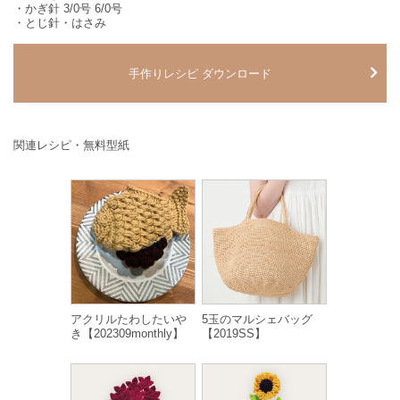
・かぎ針 3/0号 6/0号
・とじ針・はさみ
手作りレシピ ダウンロード
関連レシピ・無料型紙
アクリルたわしたいや
5玉のマルシェバッグ
き【202309monthly】
【2019SS】