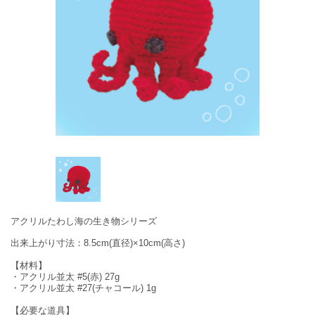
アクリルたわし海の生き物シリーズ
出来上がり寸法：8.5cm(直径)×10cm(高さ)
【材料】
・アクリル並太 #5(赤) 27g
・アクリル並太 #27(チャコール) 1g
【必要な道具】