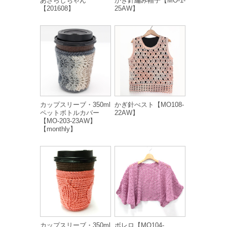
あざらしちゃん
かぎ針編み帽子【MO-1-
【201608】
25AW】
カップスリーブ・350ml
かぎ針べスト【MO108-
ペットボトルカバー
22AW】
【MO-203-23AW】
【monthly】
カップスリーブ・350ml
ボレロ【MO104-