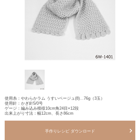
使用糸：やわらかラム うすいベージュ(8)…76g（3玉）
使用針：かぎ針5/0号
ゲージ：編み込み模様10cm角24目×12段
出来上がり寸法：幅12cm、長さ86cm
手作りレシピ ダウンロード