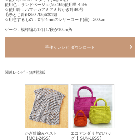
使用色：サンドベージュ(No.169)使用量 4.8玉
☆使用針：ハマナカアミアミ片かぎ針8/0号
毛糸とじ針(H250-706)6本1組
☆用意するもの：直径4mmのレザーコード(黒)...300cm
ゲージ：模様編み12目17段が10cm角
手作りレシピ ダウンロード
関連レシピ・無料型紙
かぎ針編みベスト
エコアンダリヤのバッ
【MO1-24SS】
グ【 SUN-16SS】