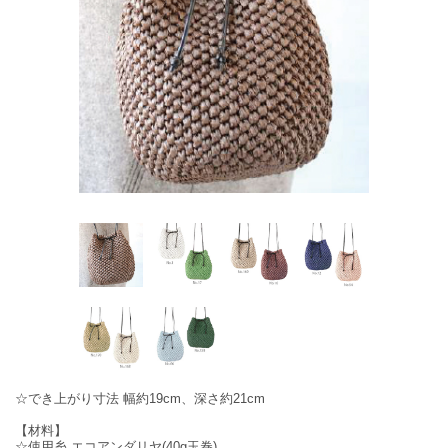
☆でき上がり寸法 幅約19cm、深さ約21cm
【材料】
☆使用糸 エコアンダリヤ(40g玉巻)