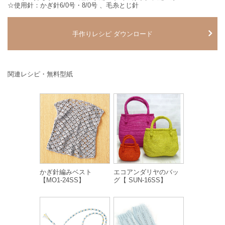
☆使用針：かぎ針6/0号・8/0号 、毛糸とじ針
手作りレシピ ダウンロード
関連レシピ・無料型紙
かぎ針編みベスト
エコアンダリヤのバッ
【MO1-24SS】
グ【 SUN-16SS】