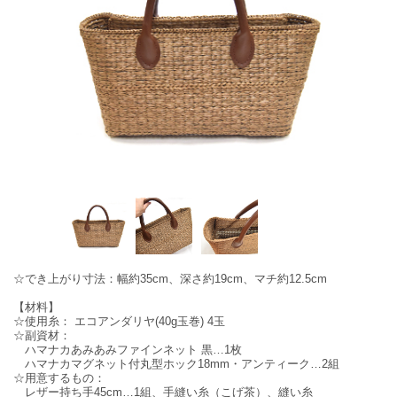
☆でき上がり寸法：幅約35cm、深さ約19cm、マチ約12.5cm
【材料】
☆使用糸： エコアンダリヤ(40g玉巻) 4玉
☆副資材：
ハマナカあみあみファインネット 黒…1枚
ハマナカマグネット付丸型ホック18mm・アンティーク…2組
☆用意するもの：
レザー持ち手45cm…1組、手縫い糸（こげ茶）、縫い糸