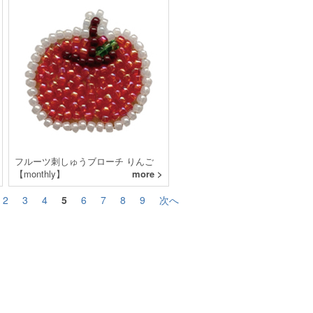
フルーツ刺しゅうブローチ りんご
【monthly】
more >
2
3
4
5
6
7
8
9
次へ