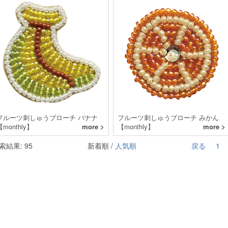
フルーツ刺しゅうブローチ バナナ
フルーツ刺しゅうブローチ みかん
【monthly】
more >
【monthly】
more >
索結果: 95
新着順 /
人気順
戻る
1