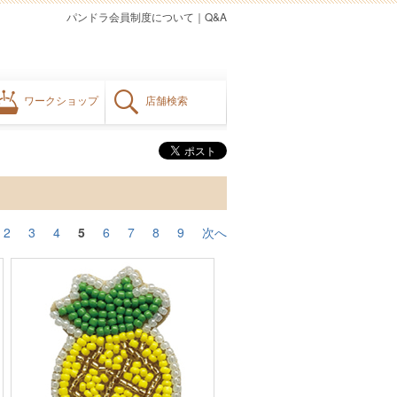
パンドラ会員制度について
｜
Q&A
ワークショップ
店舗検索
2
3
4
5
6
7
8
9
次へ