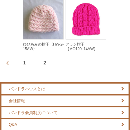
ゆびあみの帽子〈HW-2-
アラン帽子
15AW〉
【MO120_14AW】
1
2
パンドラハウスとは
会社情報
パンドラ会員制度について
Q&A