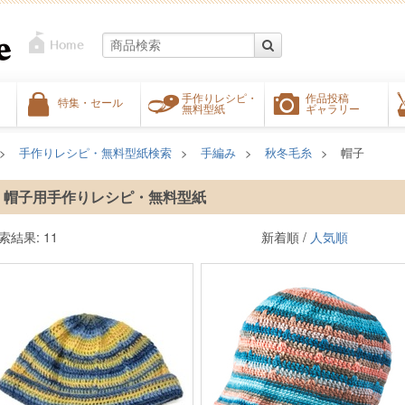
手作りレシピ・
作品投稿
特集・セール
無料型紙
ギャラリー
手作りレシピ・無料型紙検索
手編み
秋冬毛糸
帽子
帽子用手作りレシピ・無料型紙
索結果: 11
新着順 /
人気順