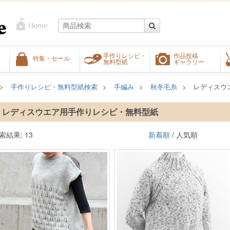
手作りレシピ・
作品投稿
特集・セール
無料型紙
ギャラリー
手作りレシピ・無料型紙検索
手編み
秋冬毛糸
レディスウ
レディスウエア用手作りレシピ・無料型紙
索結果: 13
新着順
/ 人気順