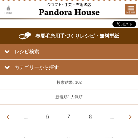
春夏毛糸用手づくりレシピ・無料型紙
レシピ検索
カテゴリーから探す
検索結果: 102
新着順
/
人気順
...
6
7
8
...