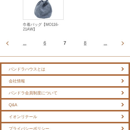
巾着バッグ【MO116-
21AW】
...
6
7
8
...
パンドラハウスとは
会社情報
パンドラ会員制度について
Q&A
イオンリテール
プライバシーポリシー