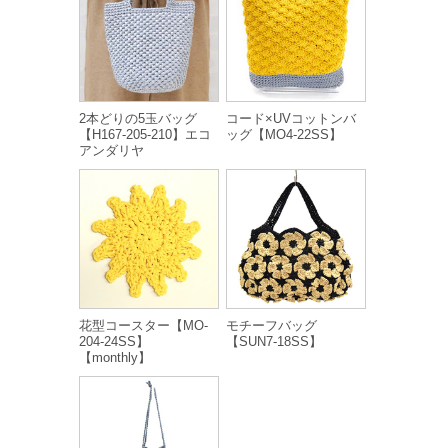
2本どりの5玉バッグ
コード×UVコットンバ
【H167-205-210】エコ
ッグ【MO4-22SS】
アンダリヤ
花型コースター【MO-
モチーフバッグ
204-24SS】
【SUN7-18SS】
【monthly】