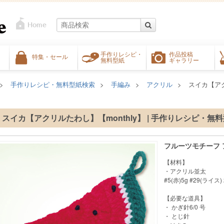
手作りレシピ・
作品投稿
特集・セール
無料型紙
ギャラリー
手作りレシピ・無料型紙検索
手編み
アクリル
スイカ【アク
スイカ【アクリルたわし】【monthly】 | 手作りレシピ・無
フルーツモチーフ
【材料】
・アクリル並太
#5(赤)5g #29(ライス) 
【必要な道具】
・ かぎ針6/0 号
・ とじ針