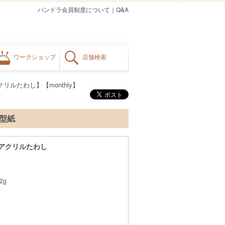
パンドラ会員制度について
｜
Q&A
ワークショップ
店舗検索
リルたわし】【monthly】
料型紙
 アクリルたわし
2g