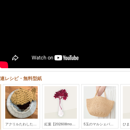
連レシピ・無料型紙
アクリルたわしたいやき【202309monthly】
紅葉【202608monthly】
5玉のマルシェバッグ【2019SS】