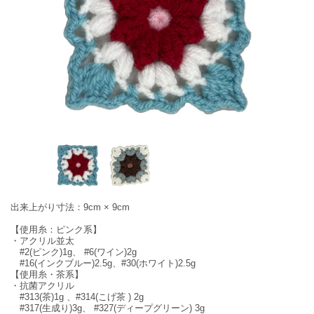
出来上がり寸法：9cm × 9cm
【使用糸：ピンク系】
・アクリル並太
#2(ピンク)1g、 #6(ワイン)2g
#16(インクブルー)2.5g、#30(ホワイト)2.5g
【使用糸・茶系】
・抗菌アクリル
#313(茶)1g 、#314(こげ茶 ) 2g
#317(生成り)3g、 #327(ディープグリーン) 3g