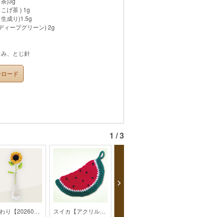
茶)3g
こげ茶 ) 1g
生成り)1.5g
ディープグリーン) 2g
はさみ、とじ針
ンロード
1 / 3
ひまわり【202607monthly】
スイカ【アクリルたわし】【monthly】