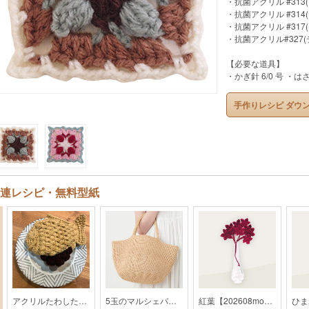
・抗菌アクリル #313( 
・抗菌アクリル #314( 
・抗菌アクリル #317( 
・抗菌アクリル#327(
【必要な道具】
・かぎ針 6/0 号 ・
手作りレシピ ダウ
連レシピ・無料型紙
アクリルたわしたいやき【202309monthly】
5玉のマルシェバッグ【2019SS】
紅葉【202608monthly】