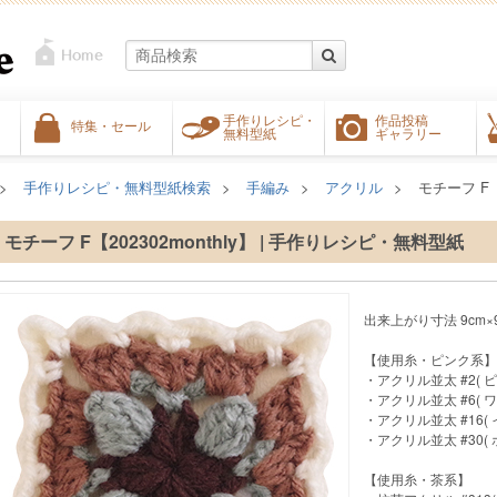
手作りレシピ・
作品投稿
特集・セール
無料型紙
ギャラリー
手作りレシピ・無料型紙検索
手編み
アクリル
モチーフ F【2
モチーフ F【202302monthly】 | 手作りレシピ・無料型紙
出来上がり寸法 9cm×
【使用糸・ピンク系】
・アクリル並太 #2( ピ
・アクリル並太 #6( ワ
・アクリル並太 #16( 
・アクリル並太 #30( 
【使用糸・茶系】