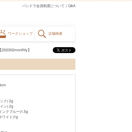
パンドラ会員制度について
｜
Q&A
ワークショップ
店舗検索
02302monthly】
9cm
ンク) 2g
イン) 2g
インクブルー)1.5g
ホワイト)1g