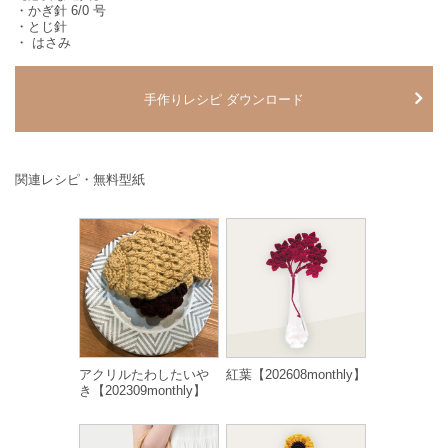
・かぎ針 6/0 号
・とじ針
・ はさみ
手作りレシピ ダウンロード
関連レシピ・無料型紙
アクリルたわしたいや
紅葉【202608monthly】
き【202309monthly】