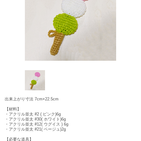
出来上がり寸法 7cm×22.5cm
【材料】
・アクリル並太 #2 ( ピンク)6g
・アクリル並太 #30( ホワイト)6g
・アクリル並太 #12( ウグイス ) 6g
・アクリル並太 #21( ベージュ)2g
【必要な道具】