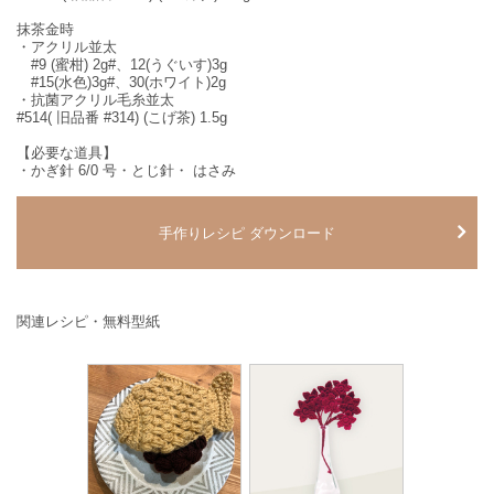
抹茶金時
・アクリル並太
#9 (蜜柑) 2g#、12(うぐいす)3g
#15(水色)3g#、30(ホワイト)2g
・抗菌アクリル毛糸並太
#514( 旧品番 #314) (こげ茶) 1.5g
【必要な道具】
・かぎ針 6/0 号・とじ針・ はさみ
手作りレシピ ダウンロード
関連レシピ・無料型紙