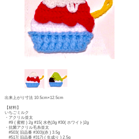
出来上がり寸法 10.5cm×12.5cm
【材料】
いちごミルク
・アクリル並太
#9 ( 蜜柑 ) 2g #15( 水色)3g #30( ホワイト)2g
・抗菌アクリル毛糸並太
#503( 旧品番 #303)(赤 ) 3.5g
#517( 旧品番 #317) ( 生成り ) 2.5g