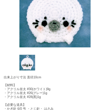
出来上がり寸法 直径10cm
【材料】
・アクリル並太 #30(ホワイト)9g
・アクリル並太 #26(グレー)1g
・アクリル並太 #28(黒)1g
【必要な道具】
・かぎ針 6/0 号 ・とじ針・ はさみ