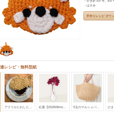
・かぎ針 5/0 号、6/0
・はさみ
手作りレシピ ダウ
連レシピ・無料型紙
アクリルたわしたいやき【202309monthly】
紅葉【202608monthly】
5玉のマルシェバッグ【2019SS】