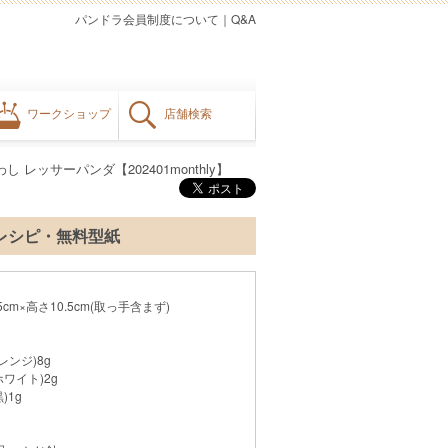
パンドラ会員制度について
｜
Q&A
ワークショップ
店舗検索
 レッサーパンダ【202401monthly】
りレシピ・無料型紙
cm×高さ10.5cm(取っ手含まず)
レンジ)8g
ホワイト)2g
)1g