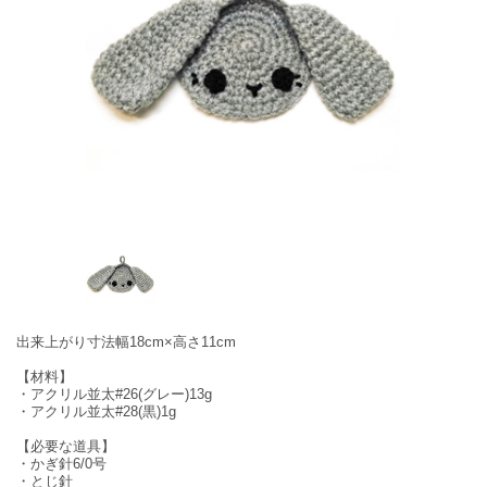
出来上がり寸法幅18cm×高さ11cm
【材料】
・アクリル並太#26(グレー)13g
・アクリル並太#28(黒)1g
【必要な道具】
・かぎ針6/0号
・とじ針