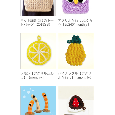
ネット編みつけの卜一
アクリルたわし ふくろ
トバッグ【2019SS】
う【202404monthly】
レモン【アクリルたわ
パイナップル【アクリ
し】【monthly】
ルたわし】【monthly】