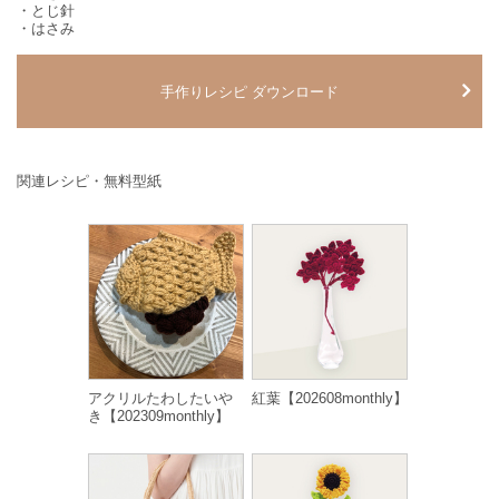
・とじ針
・はさみ
手作りレシピ ダウンロード
関連レシピ・無料型紙
アクリルたわしたいや
紅葉【202608monthly】
き【202309monthly】