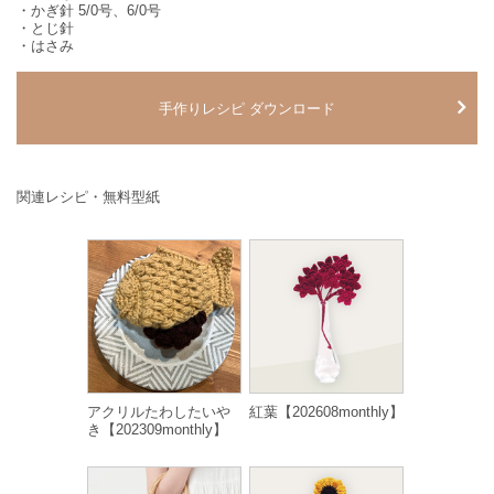
・かぎ針 5/0号、6/0号
・とじ針
・はさみ
手作りレシピ ダウンロード
関連レシピ・無料型紙
アクリルたわしたいや
紅葉【202608monthly】
き【202309monthly】