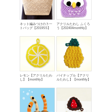
ネット編みつけの卜一
アクリルたわし ふくろ
トバッグ【2019SS】
う【202404monthly】
レモン【アクリルたわ
パイナップル【アクリ
し】【monthly】
ルたわし】【monthly】