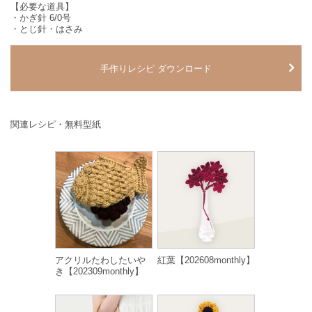
【必要な道具】
・かぎ針 6/0号
・とじ針・はさみ
手作りレシピ ダウンロード
関連レシピ・無料型紙
アクリルたわしたいや
紅葉【202608monthly】
き【202309monthly】