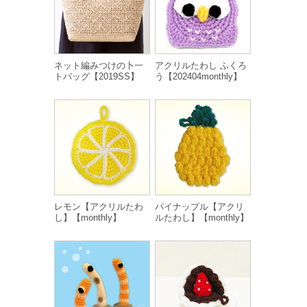
ネット編みつけの卜一
アクリルたわし ふくろ
トバッグ【2019SS】
う【202404monthly】
レモン【アクリルたわ
パイナップル【アクリ
し】【monthly】
ルたわし】【monthly】