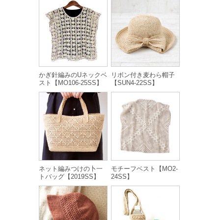
かぎ針編みのUネックベ
リボン付き麦わら帽子
スト【MO106-25SS】
【SUN4-22SS】
ネット編みつけの卜一
モチーフベスト【MO2-
トバッグ【2019SS】
24SS】