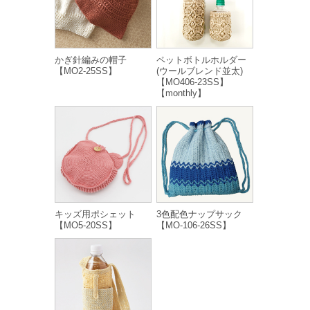
かぎ針編みの帽子
ペットボトルホルダー
【MO2-25SS】
(ウールブレンド並太)
【MO406-23SS】
【monthly】
キッズ用ポシェット
3色配色ナップサック
【MO5-20SS】
【MO-106-26SS】