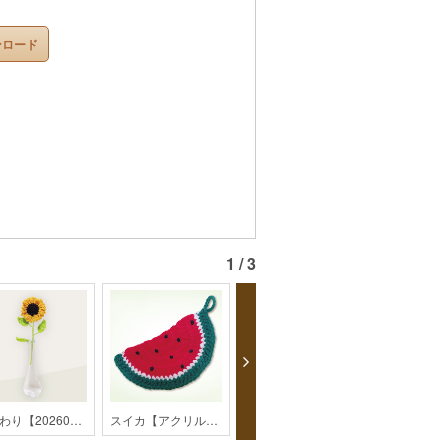
ンロード
1 / 3
ひまわり【202607monthly】
スイカ【アクリルたわし】【monthly】