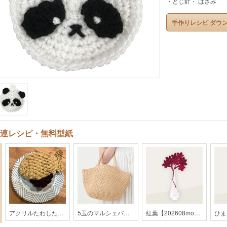
・とじ針・ はさみ
手作りレシピ ダウ
連レシピ・無料型紙
アクリルたわしたいやき【202309monthly】
5玉のマルシェバッグ【2019SS】
紅葉【202608monthly】