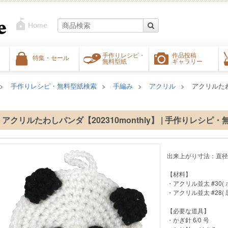
手作りレシピ・
作品投稿
特集・セール
無料型紙
ギャラリー
手作りレシピ・無料型紙検索
手編み
アクリル
アクリルたわし
アクリルたわしパンダ【202310monthly】 | 手作りレシピ
出来上がり寸法：直径1
【材料】
・アクリル並太 #30( 
・アクリル並太 #28( 黒 
【必要な道具】
・かぎ針 6/0 号