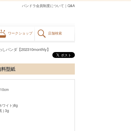
パンドラ会員制度について
｜
Q&A
ワークショップ
店舗検索
パンダ【202310monthly】
・無料型紙
0cm
ホワイト)8g
) 3g